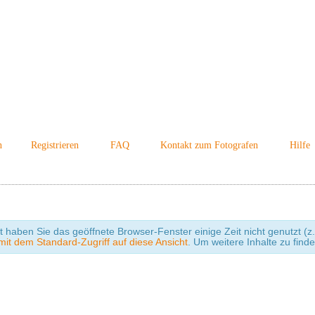
n
Registrieren
FAQ
Kontakt zum Fotografen
Hilfe
cht haben Sie das geöffnete Browser-Fenster einige Zeit nicht genutzt
it dem Standard-Zugriff auf diese Ansicht
. Um weitere Inhalte zu find