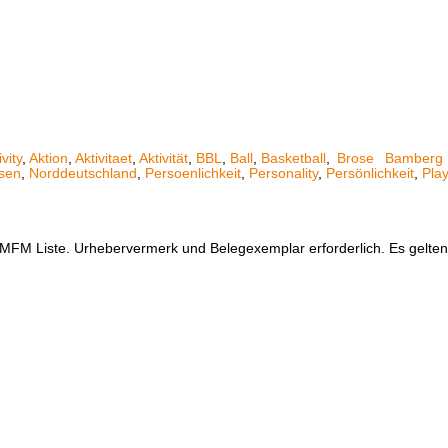
ivity
,
Aktion
,
Aktivitaet
,
Aktivität
,
BBL
,
Ball
,
Basketball
,
Brose
Bamberg
sen
,
Norddeutschland
,
Persoenlichkeit
,
Personality
,
Persönlichkeit
,
Play
er MFM Liste. Urhebervermerk und Belegexemplar erforderlich. Es gelt