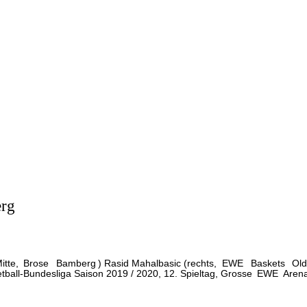
rg
itte,
Brose
Bamberg
) Rasid Mahalbasic (rechts,
EWE
Baskets
Ol
ketball-Bundesliga Saison 2019 / 2020, 12. Spieltag, Grosse
EWE
Arena