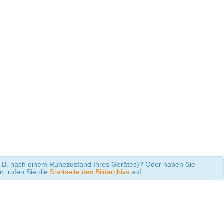
 (z. B. nach einem Ruhezustand Ihres Gerätes)? Oder haben Sie
en, rufen Sie die
Startseite des Bildarchivs
auf.