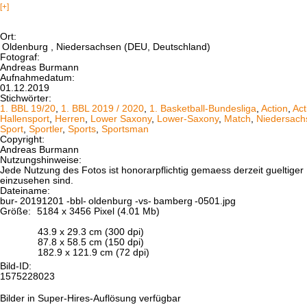
[+]
Ort:
Oldenburg
, Niedersachsen (DEU, Deutschland)
Fotograf:
Andreas Burmann
Aufnahmedatum:
01.12.2019
Stichwörter:
1. BBL 19/20
,
1. BBL 2019 / 2020
,
1. Basketball-Bundesliga
,
Action
,
Act
Hallensport
,
Herren
,
Lower Saxony
,
Lower-Saxony
,
Match
,
Niedersach
Sport
,
Sportler
,
Sports
,
Sportsman
Copyright:
Andreas Burmann
Nutzungshinweise:
Jede Nutzung des Fotos ist honorarpflichtig gemaess derzeit gueltig
einzusehen sind.
Dateiname:
bur-
20191201
-bbl-
oldenburg
-vs-
bamberg
-0501.jpg
Größe:
5184 x 3456 Pixel (4.01 Mb)
43.9 x 29.3 cm (300 dpi)
87.8 x 58.5 cm (150 dpi)
182.9 x 121.9 cm (72 dpi)
Bild-ID:
1575228023
Bilder in Super-Hires-Auflösung verfügbar