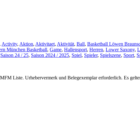
,
Activity
,
Aktion
,
Aktivitaet
,
Aktivität
,
Ball
,
Basketball Löwen Brauns
ern
München Basketball
,
Game
,
Hallensport
,
Herren
,
Lower Saxony
,
L
,
Saison 24 / 25
,
Saison 2024 / 2025
,
Spiel
,
Spieler
,
Spielszene
,
Sport
,
S
ger MFM Liste. Urhebervermerk und Belegexemplar erforderlich. Es gelt