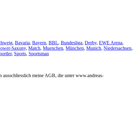
chweig
,
Bavaria
,
Bayern
,
BBL
,
Bundesliga
,
Derby
,
EWE Arena
,
ower-Saxony
,
Match
,
Muenchen
,
München
,
Munich
,
Niedersachsen
,
portler
,
Sports
,
Sportsman
en ausschliesslich meine AGB, die unter www.andreas-