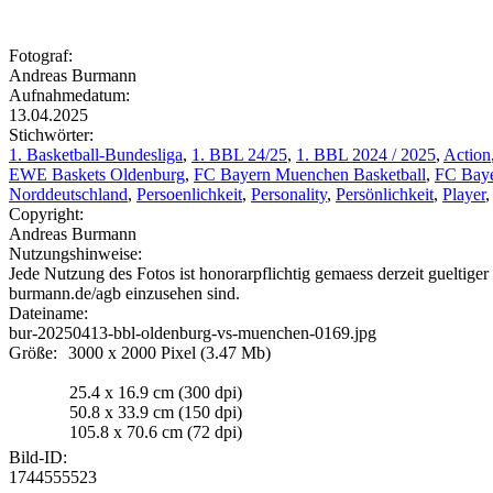
Fotograf:
Andreas Burmann
Aufnahmedatum:
13.04.2025
Stichwörter:
1. Basketball-Bundesliga
,
1. BBL 24/25
,
1. BBL 2024 / 2025
,
Action
EWE Baskets
Oldenburg
,
FC
Bayern
Muenchen
Basketball
,
FC
Bay
Norddeutschland
,
Persoenlichkeit
,
Personality
,
Persönlichkeit
,
Player
Copyright:
Andreas Burmann
Nutzungshinweise:
Jede Nutzung des Fotos ist honorarpflichtig gemaess derzeit guelti
burmann.de/agb einzusehen sind.
Dateiname:
bur-
20250413
-bbl-
oldenburg
-vs-
muenchen
-0169.jpg
Größe:
3000 x 2000 Pixel (3.47 Mb)
25.4 x 16.9 cm (300 dpi)
50.8 x 33.9 cm (150 dpi)
105.8 x 70.6 cm (72 dpi)
Bild-ID:
1744555523