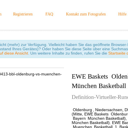
n
Registrieren
FAQ
Kontakt zum Fotografen
Hilfe
icht (mehr) zur Verfügung. Vielleicht haben Sie das geöffnete Browser-F
ustand Ihres Gerätes)? Oder haben Sie diese Seite über eine Suchmas
uf diese Ansicht
. Um weitere Inhalte zu finden, rufen Sie die
Startseite 
EWE Baskets
Olden
München Basketball
Definition-Virtueller-R
Oldenburg
, Niedersachsen, D
(Mitte, EWE Baskets
Oldenbur
Bayern
München Basketball),
München Basketball). EWE Ba
Muenchen
Basketball. 1. Bas