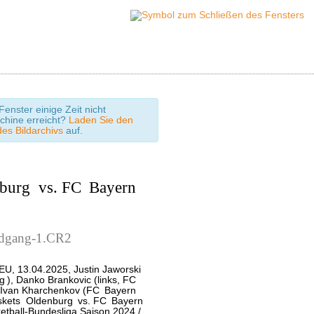
enster einige Zeit nicht
chine erreicht?
Laden Sie den
des Bildarchivs
auf.
burg
vs. FC
Bayern
undgang-1.CR2
EU, 13.04.2025, Justin Jaworski
g
), Danko Brankovic (links, FC
 Ivan Kharchenkov (FC
Bayern
skets
Oldenburg
vs. FC
Bayern
ketball-Bundesliga Saison 2024 /