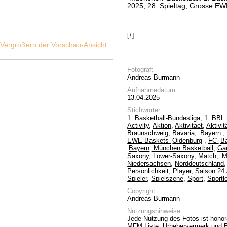
2025, 28. Spieltag, Grosse E
[+]
Fotograf:
Andreas Burmann
Aufnahmedatum:
13.04.2025
Stichwörter:
1. Basketball-Bundesliga
,
1. BBL 
Activity
,
Aktion
,
Aktivitaet
,
Aktivit
Braunschweig
,
Bavaria
,
Bayern
,
EWE Baskets
Oldenburg
,
FC
B
Bayern
München Basketball
,
Ga
Saxony
,
Lower-Saxony
,
Match
,
M
Niedersachsen
,
Norddeutschland
Persönlichkeit
,
Player
,
Saison 24 
Spieler
,
Spielszene
,
Sport
,
Sportle
Copyright:
Andreas Burmann
Nutzungshinweise:
Jede Nutzung des Fotos ist honora
MFM Liste. Urhebervermerk und Be