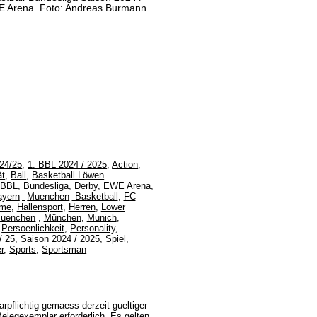
WE Arena. Foto: Andreas Burmann
24/25
,
1. BBL 2024 / 2025
,
Action
,
ät
,
Ball
,
Basketball Löwen
BBL
,
Bundesliga
,
Derby
,
EWE Arena
,
ayern
Muenchen
Basketball
,
FC
me
,
Hallensport
,
Herren
,
Lower
uenchen
,
München
,
Munich
,
,
Persoenlichkeit
,
Personality
,
/ 25
,
Saison 2024 / 2025
,
Spiel
,
r
,
Sports
,
Sportsman
rpflichtig gemaess derzeit gueltiger
legexemplar erforderlich. Es gelten