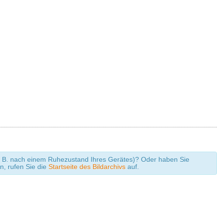
 (z. B. nach einem Ruhezustand Ihres Gerätes)? Oder haben Sie
en, rufen Sie die
Startseite des Bildarchivs
auf.