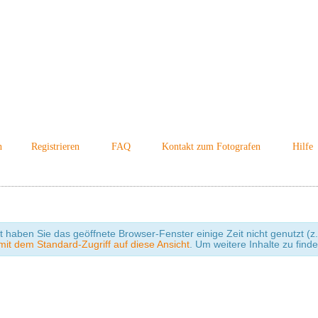
n
Registrieren
FAQ
Kontakt zum Fotografen
Hilfe
cht haben Sie das geöffnete Browser-Fenster einige Zeit nicht genutzt
it dem Standard-Zugriff auf diese Ansicht
. Um weitere Inhalte zu find