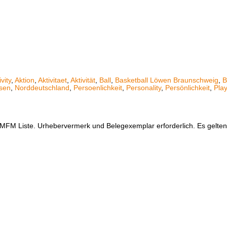
ivity
,
Aktion
,
Aktivitaet
,
Aktivität
,
Ball
,
Basketball Löwen Braunschweig
,
B
sen
,
Norddeutschland
,
Persoenlichkeit
,
Personality
,
Persönlichkeit
,
Play
er MFM Liste. Urhebervermerk und Belegexemplar erforderlich. Es gelt