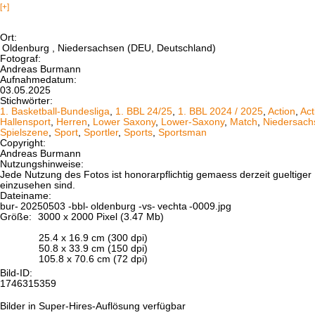
[+]
Ort:
Oldenburg
, Niedersachsen (DEU, Deutschland)
Fotograf:
Andreas Burmann
Aufnahmedatum:
03.05.2025
Stichwörter:
1. Basketball-Bundesliga
,
1. BBL 24/25
,
1. BBL 2024 / 2025
,
Action
,
Act
Hallensport
,
Herren
,
Lower Saxony
,
Lower-Saxony
,
Match
,
Niedersach
Spielszene
,
Sport
,
Sportler
,
Sports
,
Sportsman
Copyright:
Andreas Burmann
Nutzungshinweise:
Jede Nutzung des Fotos ist honorarpflichtig gemaess derzeit gueltig
einzusehen sind.
Dateiname:
bur-
20250503
-bbl-
oldenburg
-vs-
vechta
-0009.jpg
Größe:
3000 x 2000 Pixel (3.47 Mb)
25.4 x 16.9 cm (300 dpi)
50.8 x 33.9 cm (150 dpi)
105.8 x 70.6 cm (72 dpi)
Bild-ID:
1746315359
Bilder in Super-Hires-Auflösung verfügbar