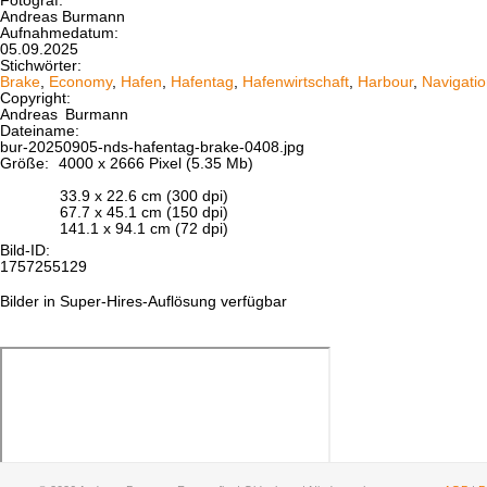
Fotograf:
Andreas Burmann
Aufnahmedatum:
05.09.2025
Stichwörter:
Brake
,
Economy
,
Hafen
,
Hafentag
,
Hafenwirtschaft
,
Harbour
,
Navigati
Copyright:
Andreas
Burmann
Dateiname:
bur-20250905-nds-hafentag-brake-0408.jpg
Größe:
4000 x 2666 Pixel (5.35 Mb)
33.9 x 22.6 cm (300 dpi)
67.7 x 45.1 cm (150 dpi)
141.1 x 94.1 cm (72 dpi)
Bild-ID:
1757255129
Bilder in Super-Hires-Auflösung verfügbar