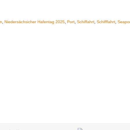
on
,
Niedersächsicher Hafentag 2025
,
Port
,
Schiffahrt
,
Schifffahrt
,
Seapor