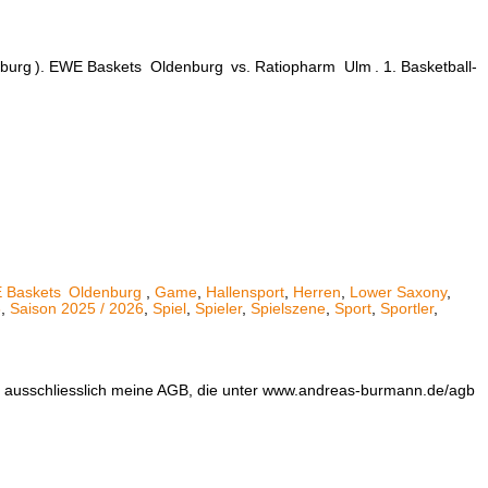
burg
). EWE Baskets
Oldenburg
vs. Ratiopharm
Ulm
. 1. Basketball-
 Baskets
Oldenburg
,
Game
,
Hallensport
,
Herren
,
Lower Saxony
,
6
,
Saison 2025 / 2026
,
Spiel
,
Spieler
,
Spielszene
,
Sport
,
Sportler
,
en ausschliesslich meine AGB, die unter www.andreas-burmann.de/agb