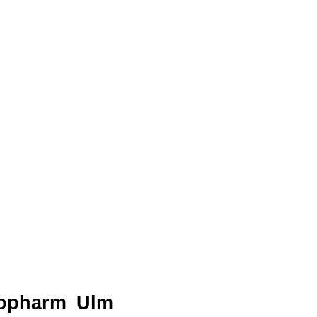
iopharm
Ulm