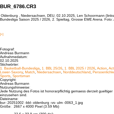
BUR_6786.CR3
Oldenburg
, Niedersachsen, DEU, 02.10.2025, Len Schoormann (link
Bundesliga Saison 2025 / 2026, 2. Spieltag, Grosse EWE Arena. Foto
[+]
Fotograf:
Andreas Burmann
Aufnahmedatum:
02.10.2025
Stichwörter:
1. Basketball-Bundesliga
,
1. BBL 25/26
,
1. BBL 2025 / 2026
,
Action
,
Act
Lower-Saxony
,
Match
,
Niedersachsen
,
Norddeutschland
,
Persoenlichke
Sports
,
Sportsman
Copyright:
Andreas Burmann
Nutzungshinweise:
Jede Nutzung des Fotos ist honorarpflichtig gemaess derzeit gueltig
einzusehen sind.
Dateiname:
bur-
20251002
-bbl-
oldenburg
-vs-
ulm
-0063_1.jpg
Größe:
2667 x 4000 Pixel (3.59 Mb)