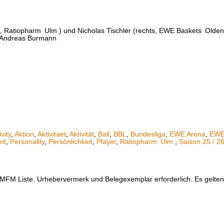
s, Ratiopharm
Ulm
) und Nicholas Tischler (rechts, EWE Baskets
Olden
: Andreas Burmann
ivity
,
Aktion
,
Aktivitaet
,
Aktivität
,
Ball
,
BBL
,
Bundesliga
,
EWE Arena
,
EWE
it
,
Personality
,
Persönlichkeit
,
Player
,
Ratiopharm
Ulm
,
Saison 25 / 2
er MFM Liste. Urhebervermerk und Belegexemplar erforderlich. Es gelt