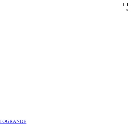
1-1
››