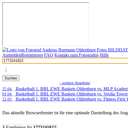
Anmelden
Registrieren
FAQ
Kontakt zum Fotografen
Hilfe
/
Suchen
› weitere Angebote
AKTUELLE ANGEBOTE:
Basketball 1. BBL EWE Baskets Oldenburg vs. MLP Academi
25.04.
Basketball 1. BBL EWE Baskets Oldenburg vs. Veolia Towe
01.04.
Basketball 1. BBL EWE Baskets Oldenburg vs. Fitness First
22.03.
Das aktuelle Browserfenster ist für eine optimale Darstellung des An
1
Ergebnisse
für
1773241822
: