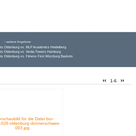
› weitere Angebote
ts Oldenburg vs. MLP Academics Heidelberg
ts Oldenburg vs. Veolia Towers Hamburg
s Oldenburg vs. Fitness First Würzburg Baskets
‹‹
››
1-6