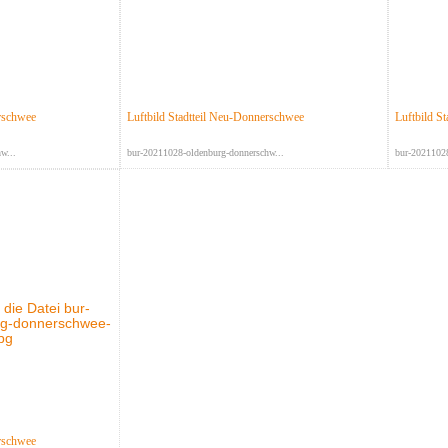
erschwee
Luftbild Stadtteil Neu-Donnerschwee
Luftbild S
w...
bur-20211028-oldenburg-donnerschw...
bur-20211028
erschwee