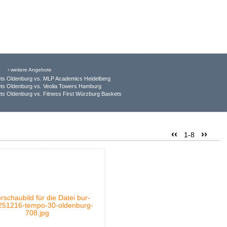
› weitere Angebote
ts Oldenburg vs. MLP Academics Heidelberg
ts Oldenburg vs. Veolia Towers Hamburg
s Oldenburg vs. Fitness First Würzburg Baskets
‹‹
››
1-8