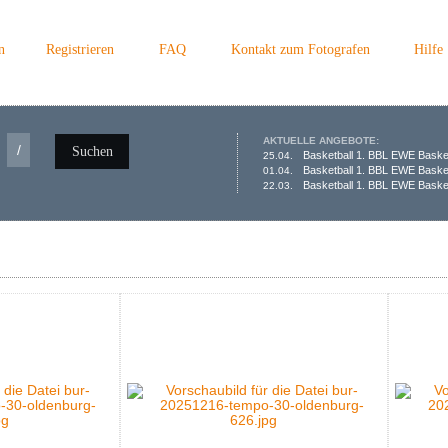
n
Registrieren
FAQ
Kontakt zum Fotografen
Hilfe
AKTUELLE ANGEBOTE:
/
Suchen
Basketball 1. BBL EWE Baske
25.04.
Basketball 1. BBL EWE Baske
01.04.
Basketball 1. BBL EWE Basket
22.03.