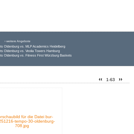
› weitere Angebote
ts Oldenburg vs. MLP Academics Heidelberg
ts Oldenburg vs. Veolia Towers Hamburg
s Oldenburg vs. Fitness First Würzburg Baskets
‹‹
››
1-63