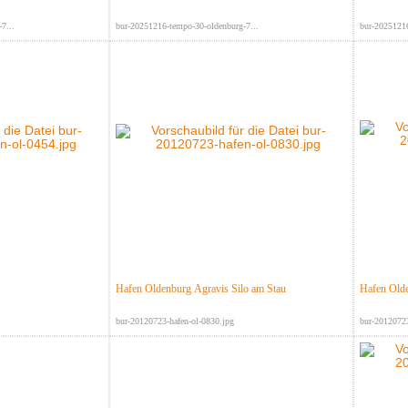
7...
bur-20251216-tempo-30-oldenburg-7...
bur-20251216
Hafen Oldenburg Agravis Silo am Stau
Hafen Olde
bur-20120723-hafen-ol-0830.jpg
bur-20120723