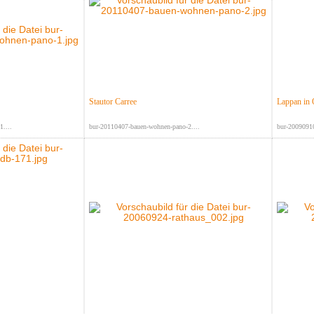
Stautor Carree
Lappan in 
....
bur-20110407-bauen-wohnen-pano-2....
bur-20090910