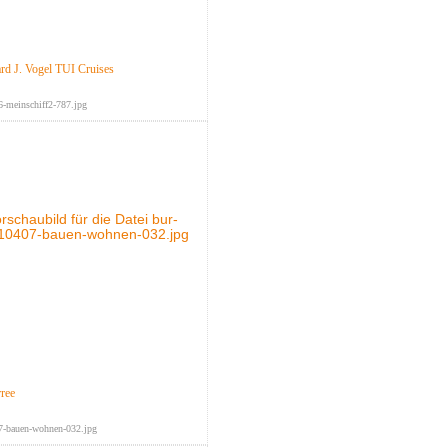
d J. Vogel TUI Cruises
-meinschiff2-787.jpg
rree
7-bauen-wohnen-032.jpg