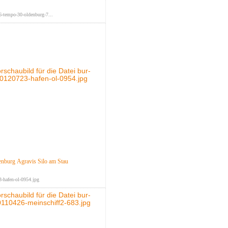
-tempo-30-oldenburg-7...
nburg Agravis Silo am Stau
-hafen-ol-0954.jpg