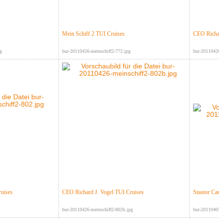
Mein Schiff 2 TUI Cruises
CEO Richar
g
bur-20110426-meinschiff2-772.jpg
bur-20110426
uises
CEO Richard J. Vogel TUI Cruises
Stautor Ca
bur-20110426-meinschiff2-802b.jpg
bur-2011040