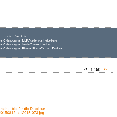
› weitere Angebote
ts Oldenburg vs. MLP Academics Heidelberg
ts Oldenburg vs. Veolia Towers Hamburg
s Oldenburg vs. Fitness First Würzburg Baskets
‹‹
››
1-150