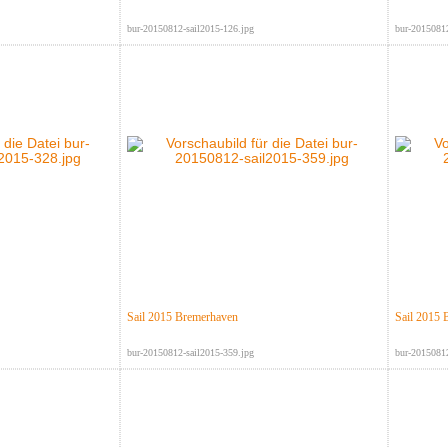
bur-20150812-sail2015-126.jpg
bur-20150812
Sail 2015 Bremerhaven
Sail 2015 
bur-20150812-sail2015-359.jpg
bur-20150812