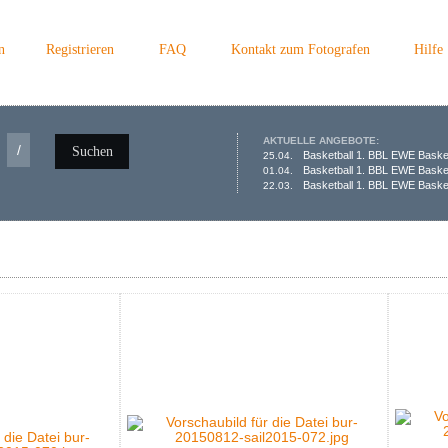
n
Registrieren
FAQ
Kontakt zum Fotografen
Hilfe
AKTUELLE ANGEBOTE:
/
Suchen
Basketball 1. BBL EWE Baske
25.04.
Basketball 1. BBL EWE Baske
01.04.
Basketball 1. BBL EWE Basket
22.03.