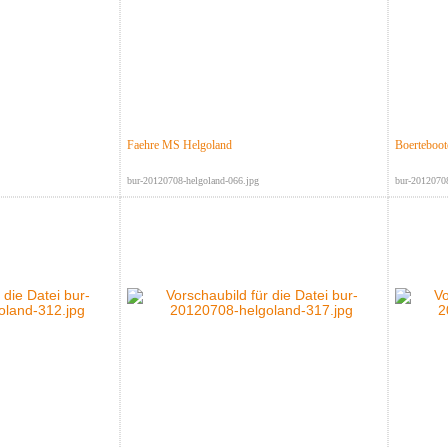
Faehre MS Helgoland
Boerteboot
bur-20120708-helgoland-066.jpg
bur-20120708