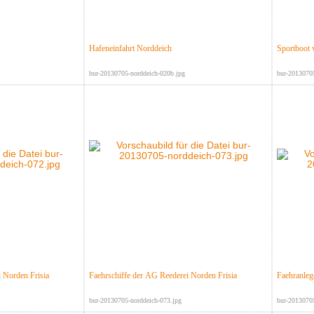
Hafeneinfahrt Norddeich
Sportboot 
bur-20130705-norddeich-020b.jpg
bur-20130705
 Norden Frisia
Faehrschiffe der AG Reederei Norden Frisia
Faehranleg
bur-20130705-norddeich-073.jpg
bur-20130705