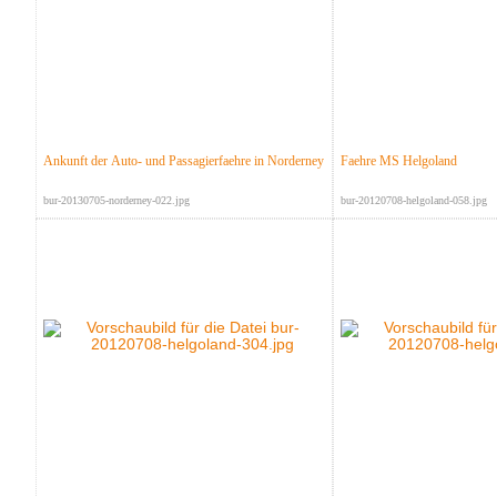
Ankunft der Auto- und Passagierfaehre in Norderney
Faehre MS Helgoland
bur-20130705-norderney-022.jpg
bur-20120708-helgoland-058.jpg